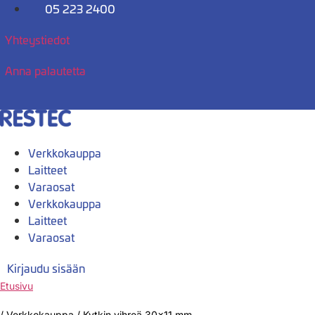
Mene
05 223 2400
sisältöön
Yhteystiedot
Anna palautetta
Verkkokauppa
Laitteet
Varaosat
Verkkokauppa
Laitteet
Varaosat
Kirjaudu sisään
Etusivu
/
Verkkokauppa
/
Kytkin vihreä 30×11 mm