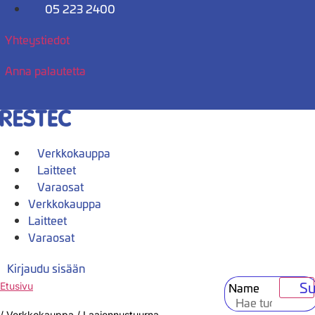
Mene
05 223 2400
sisältöön
Yhteystiedot
Anna palautetta
Verkkokauppa
Laitteet
Varaosat
Verkkokauppa
Laitteet
Varaosat
Kirjaudu sisään
Su
Name
Etusivu
/
Verkkokauppa
/
Laajennustuurna