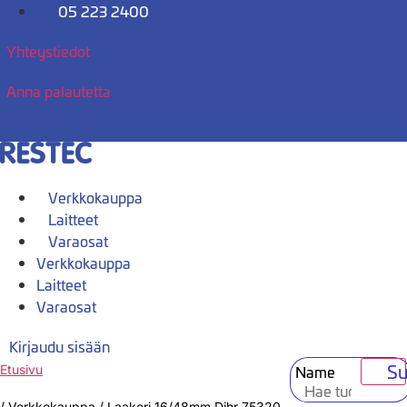
Mene
05 223 2400
sisältöön
Yhteystiedot
Anna palautetta
Verkkokauppa
Laitteet
Varaosat
Verkkokauppa
Laitteet
Varaosat
Kirjaudu sisään
Su
Name
Etusivu
/
Verkkokauppa
/
Laakeri 16/48mm Dihr 75320