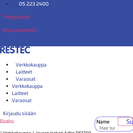
Mene
05 223 2400
sisältöön
Yhteystiedot
Anna palautetta
Verkkokauppa
Laitteet
Varaosat
Verkkokauppa
Laitteet
Varaosat
Kirjaudu sisään
Su
Name
Etusivu
/
Verkkokauppa
/
Jousen laakeri Adler DS1200