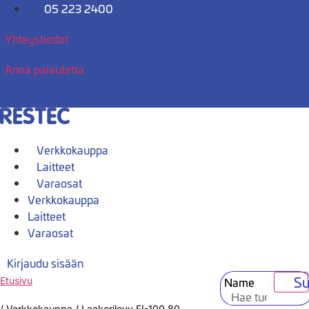
Mene
05 223 2400
sisältöön
Yhteystiedot
Anna palautetta
Verkkokauppa
Laitteet
Varaosat
Verkkokauppa
Laitteet
Varaosat
Kirjaudu sisään
Su
Name
Etusivu
/
Verkkokauppa
/
Laakerilevy FI-100,80