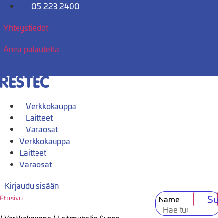
Mene
05 223 2400
sisältöön
Yhteystiedot
Anna palautetta
Verkkokauppa
Laitteet
Varaosat
Verkkokauppa
Laitteet
Varaosat
Kirjaudu sisään
Su
Name
Etusivu
/
Verkkokauppa
/
Laitepuhallin Sunon