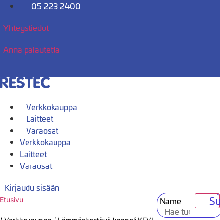
Mene
05 223 2400
sisältöön
Yhteystiedot
Anna palautetta
Verkkokauppa
Laitteet
Varaosat
Verkkokauppa
Laitteet
Varaosat
Kirjaudu sisään
Su
Name
Etusivu
/
Verkkokauppa
/
Lämmönkestävä kaapeli KEVI