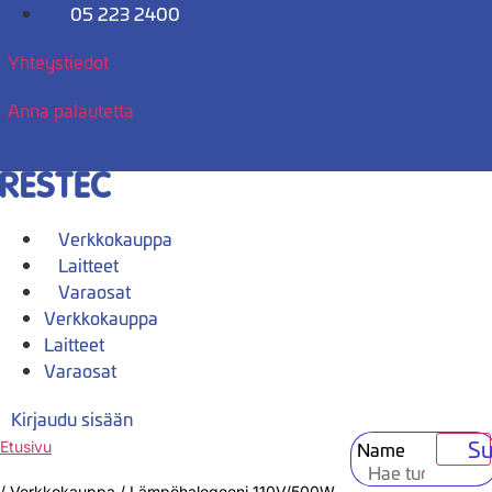
Mene
05 223 2400
sisältöön
Yhteystiedot
Anna palautetta
Verkkokauppa
Laitteet
Varaosat
Verkkokauppa
Laitteet
Varaosat
Kirjaudu sisään
Su
Name
Etusivu
/
Verkkokauppa
/
Lämpöhalogeeni 110V/500W