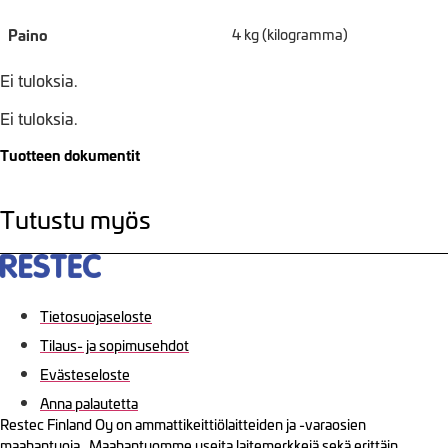
Paino
4 kg (kilogramma)
Ei tuloksia.
Ei tuloksia.
Tuotteen dokumentit
Tutustu myös
Tietosuojaseloste
Tilaus- ja sopimusehdot
Evästeseloste
Anna palautetta
Restec Finland Oy on ammattikeittiölaitteiden ja -varaosien
maahantuoja. Maahantuomme useita laitemerkkejä sekä erittäin