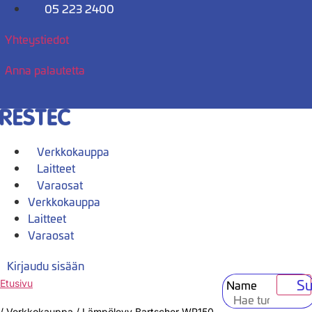
Mene
05 223 2400
sisältöön
Yhteystiedot
Anna palautetta
Verkkokauppa
Laitteet
Varaosat
Verkkokauppa
Laitteet
Varaosat
Kirjaudu sisään
Su
Name
Etusivu
/
Verkkokauppa
/
Lämpölevy Bartscher WP150