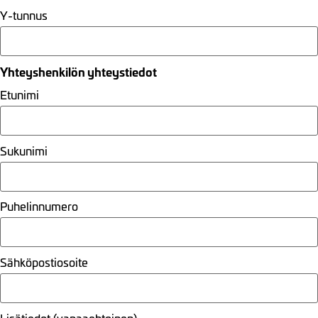
Y-tunnus
Yhteyshenkilön yhteystiedot
Etunimi
Sukunimi
Puhelinnumero
Sähköpostiosoite
Lisätiedot (vapaaehtoinen)