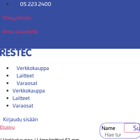
Mene
05 223 2400
sisältöön
Yhteystiedot
Anna palautetta
Verkkokauppa
Laitteet
Varaosat
Verkkokauppa
Laitteet
Varaosat
Kirjaudu sisään
Su
Name
Etusivu
/
Verkkokauppa
/
Lämpömittari 52 mm