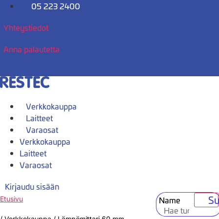
Mene
05 223 2400
sisältöön
Yhteystiedot
Anna palautetta
Verkkokauppa
Laitteet
Varaosat
Verkkokauppa
Laitteet
Varaosat
Kirjaudu sisään
Su
Name
Etusivu
/
Verkkokauppa
/
Lämpömittari 60 mm