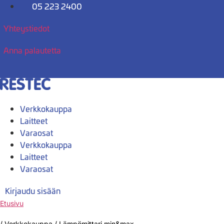
Mene
05 223 2400
sisältöön
Yhteystiedot
Anna palautetta
Verkkokauppa
Laitteet
Varaosat
Verkkokauppa
Laitteet
Varaosat
Kirjaudu sisään
Etusivu
/
Verkkokauppa
/
Lämpömittari min&max