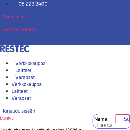
Mene
05 223 2400
sisältöön
Yhteystiedot
Anna palautetta
Verkkokauppa
Laitteet
Varaosat
Verkkokauppa
Laitteet
Varaosat
Kirjaudu sisään
Su
Name
Etusivu
/
Verkkokauppa
/
Lasiputki Animo 12886 ø