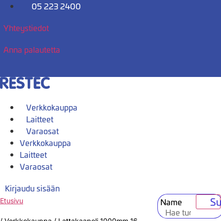
Mene
05 223 2400
sisältöön
Yhteystiedot
Anna palautetta
Verkkokauppa
Laitteet
Varaosat
Verkkokauppa
Laitteet
Varaosat
Kirjaudu sisään
Su
Name
Etusivu
/
Verkkokauppa
/
Lattakaapeli 1000mm 16