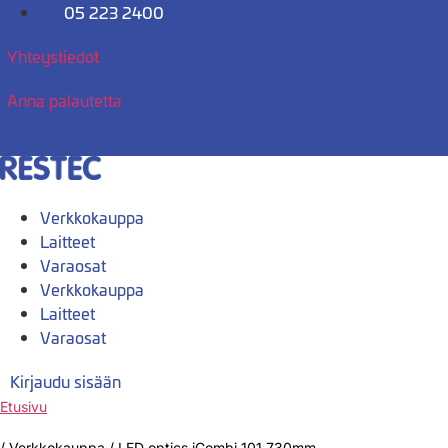
Mene
05 223 2400
sisältöön
Yhteystiedot
Anna palautetta
Verkkokauppa
Laitteet
Varaosat
Verkkokauppa
Laitteet
Varaosat
Kirjaudu sisään
Etusivu
/
Verkkokauppa
/
LED optics iCombi 101 730mm