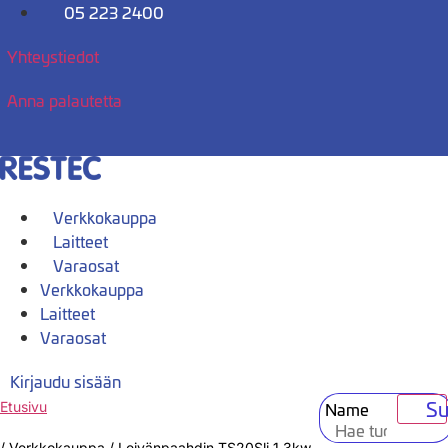
Mene
05 223 2400
sisältöön
Yhteystiedot
Anna palautetta
Verkkokauppa
Laitteet
Varaosat
Verkkokauppa
Laitteet
Varaosat
Kirjaudu sisään
Su
Name
Etusivu
/
Verkkokauppa
/
Leivänpaahdin TS20Sli 1,3kw