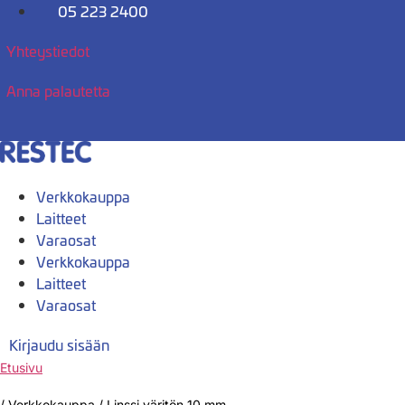
Mene
05 223 2400
sisältöön
Yhteystiedot
Anna palautetta
Verkkokauppa
Laitteet
Varaosat
Verkkokauppa
Laitteet
Varaosat
Kirjaudu sisään
Etusivu
/
Verkkokauppa
/
Linssi väritön 10 mm