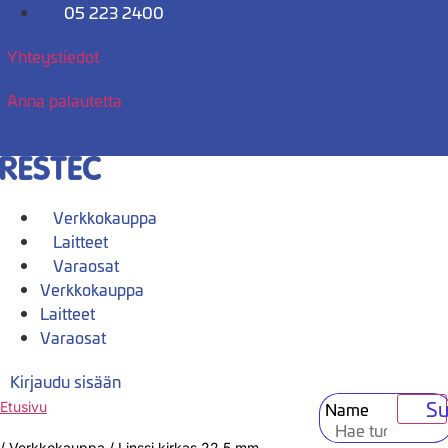
Mene
05 223 2400
sisältöön
Yhteystiedot
Anna palautetta
Verkkokauppa
Laitteet
Varaosat
Verkkokauppa
Laitteet
Varaosat
Kirjaudu sisään
Su
Name
Etusivu
/
Verkkokauppa
/
Linssi kirkas 22,5 mm