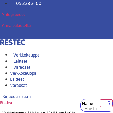
Mene
05 223 2400
sisältöön
Yhteystiedot
Anna palautetta
Verkkokauppa
Laitteet
Varaosat
Verkkokauppa
Laitteet
Varaosat
Kirjaudu sisään
Su
Name
Etusivu
/
Verkkokauppa
/
Lisäavain 32MM sopii 6919