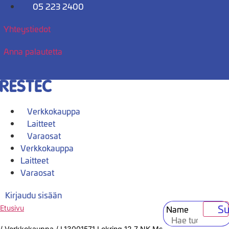
Mene
05 223 2400
sisältöön
Yhteystiedot
Anna palautetta
Verkkokauppa
Laitteet
Varaosat
Verkkokauppa
Laitteet
Varaosat
Kirjaudu sisään
Su
Name
Etusivu
/
Verkkokauppa
/
L13001571 Lokring 12,7 NK Ms