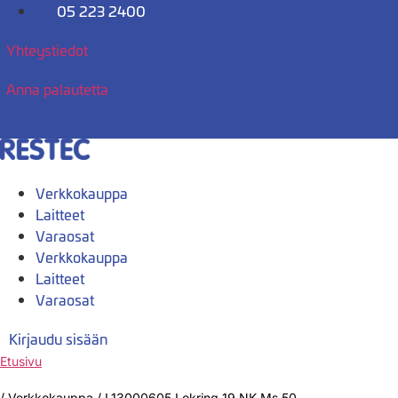
Mene
05 223 2400
sisältöön
Yhteystiedot
Anna palautetta
Verkkokauppa
Laitteet
Varaosat
Verkkokauppa
Laitteet
Varaosat
Kirjaudu sisään
Etusivu
/
Verkkokauppa
/
L13000605 Lokring 19 NK Ms 50