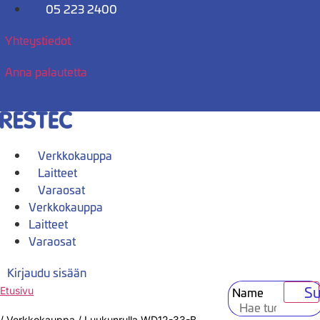
Mene
05 223 2400
sisältöön
Yhteystiedot
Anna palautetta
Verkkokauppa
Laitteet
Varaosat
Verkkokauppa
Laitteet
Varaosat
Kirjaudu sisään
Su
Name
Etusivu
/
Verkkokauppa
/
Luukunrulla WD12-33-B