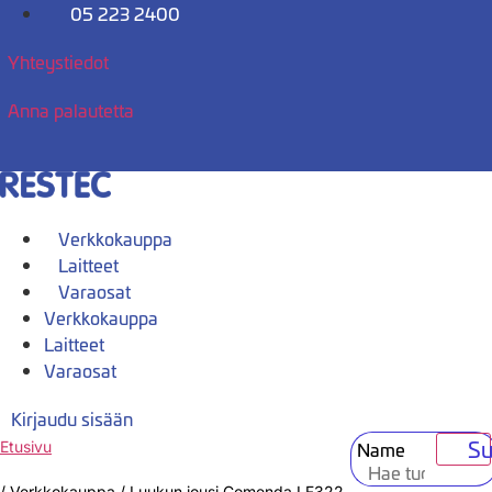
Mene
05 223 2400
sisältöön
Yhteystiedot
Anna palautetta
Verkkokauppa
Laitteet
Varaosat
Verkkokauppa
Laitteet
Varaosat
Kirjaudu sisään
Su
Name
Etusivu
/
Verkkokauppa
/
Luukun jousi Comenda LF322