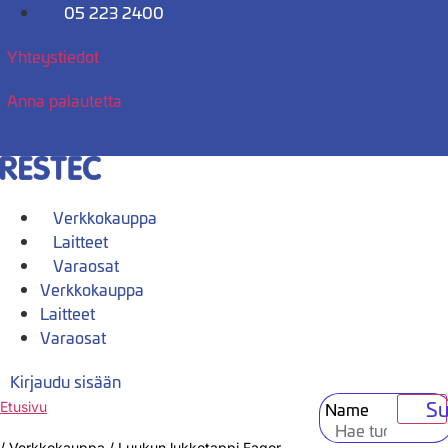
Mene
05 223 2400
sisältöön
Yhteystiedot
Anna palautetta
Verkkokauppa
Laitteet
Varaosat
Verkkokauppa
Laitteet
Varaosat
Kirjaudu sisään
Su
Name
Etusivu
/
Verkkokauppa
/
Luukun lukkotappi Fagor