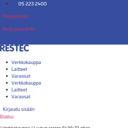
Mene
05 223 2400
sisältöön
Yhteystiedot
Anna palautetta
Verkkokauppa
Laitteet
Varaosat
Verkkokauppa
Laitteet
Varaosat
Kirjaudu sisään
Etusivu
/
Verkkokauppa
/
Luukun sarana FI-30-72 oikea