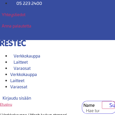
Mene
05 223 2400
sisältöön
Yhteystiedot
Anna palautetta
Verkkokauppa
Laitteet
Varaosat
Verkkokauppa
Laitteet
Varaosat
Kirjaudu sisään
Su
Name
Etusivu
/
Verkkokauppa
/
Mach luukun stoppari