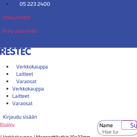
Mene
05 223 2400
sisältöön
Yhteystiedot
Anna palautetta
Verkkokauppa
Laitteet
Varaosat
Verkkokauppa
Laitteet
Varaosat
Kirjaudu sisään
Su
Name
Etusivu
/
Verkkokauppa
/
Magneettikytkin 10x33mm