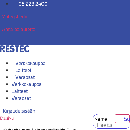
Mene
05 223 2400
sisältöön
Yhteystiedot
Anna palautetta
Verkkokauppa
Laitteet
Varaosat
Verkkokauppa
Laitteet
Varaosat
Kirjaudu sisään
Su
Name
Etusivu
/
Verkkokauppa
/
Magneettikytkin E-lux