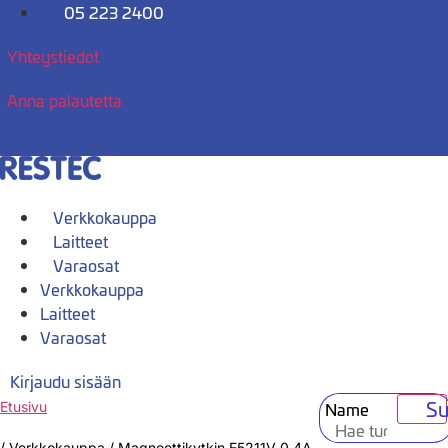
Mene
05 223 2400
sisältöön
Yhteystiedot
Anna palautetta
Verkkokauppa
Laitteet
Varaosat
Verkkokauppa
Laitteet
Varaosat
Kirjaudu sisään
Su
Name
Etusivu
/
Verkkokauppa
/
Magneettikytkin E5211V 0,4A