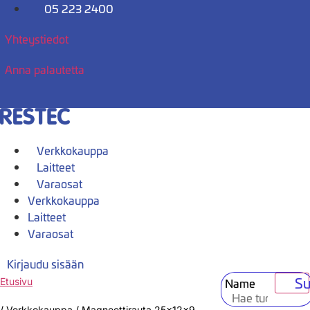
Mene
05 223 2400
sisältöön
Yhteystiedot
Anna palautetta
Verkkokauppa
Laitteet
Varaosat
Verkkokauppa
Laitteet
Varaosat
Kirjaudu sisään
Su
Name
Etusivu
/
Verkkokauppa
/
Magneettirauta 25x12x9