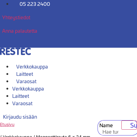
Mene
05 223 2400
sisältöön
Yhteystiedot
Anna palautetta
Verkkokauppa
Laitteet
Varaosat
Verkkokauppa
Laitteet
Varaosat
Kirjaudu sisään
Su
Name
Etusivu
/
Verkkokauppa
/
Magneettirauta 6 x 24 mm