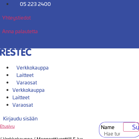
Mene
05 223 2400
sisältöön
Yhteystiedot
Anna palautetta
Verkkokauppa
Laitteet
Varaosat
Verkkokauppa
Laitteet
Varaosat
Kirjaudu sisään
Su
Name
Etusivu
/
Verkkokauppa
/
Magneettiventtiili E-lux