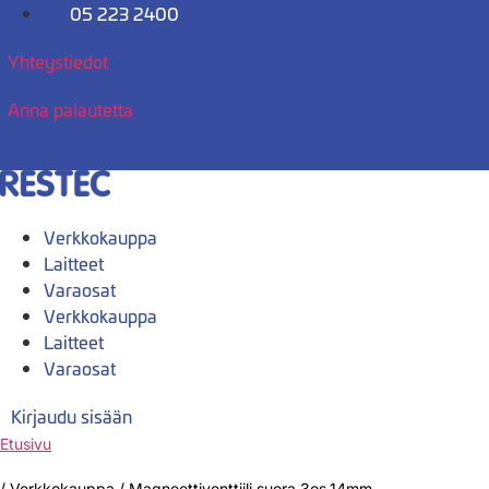
Mene
05 223 2400
sisältöön
Yhteystiedot
Anna palautetta
Verkkokauppa
Laitteet
Varaosat
Verkkokauppa
Laitteet
Varaosat
Kirjaudu sisään
Etusivu
/
Verkkokauppa
/
Magneettiventtiili suora 3os.14mm