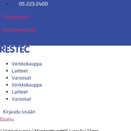
Mene
05 223 2400
sisältöön
Yhteystiedot
Anna palautetta
Verkkokauppa
Laitteet
Varaosat
Verkkokauppa
Laitteet
Varaosat
Kirjaudu sisään
Etusivu
/
Verkkokauppa
/
Magneettiventtiili suora3os.12mm