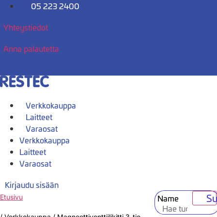
Mene
05 223 2400
sisältöön
Yhteystiedot
Anna palautetta
Verkkokauppa
Laitteet
Varaosat
Verkkokauppa
Laitteet
Varaosat
Kirjaudu sisään
Su
Name
Etusivu
/
Verkkokauppa
/
Magneettiventtiilikitti 3-tie