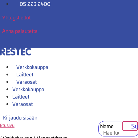
Mene
05 223 2400
sisältöön
Yhteystiedot
Anna palautetta
Verkkokauppa
Laitteet
Varaosat
Verkkokauppa
Laitteet
Varaosat
Kirjaudu sisään
Su
Name
Etusivu
/
Verkkokauppa
/
Magneettirauta