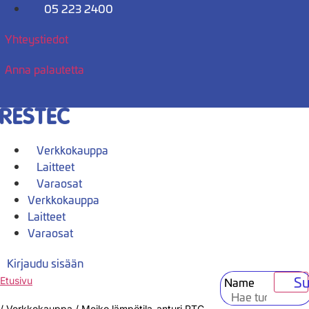
Mene
05 223 2400
sisältöön
Yhteystiedot
Anna palautetta
Verkkokauppa
Laitteet
Varaosat
Verkkokauppa
Laitteet
Varaosat
Kirjaudu sisään
Su
Name
Etusivu
/
Verkkokauppa
/
Meiko lämpötila-anturi PTC