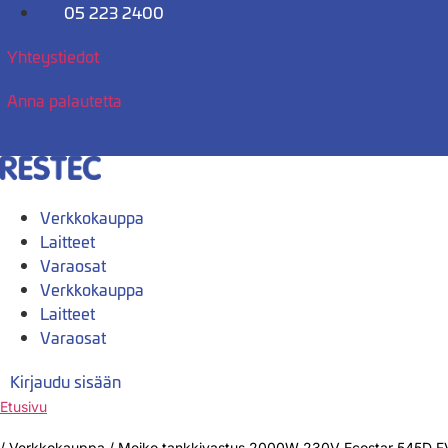
Mene
05 223 2400
sisältöön
Yhteystiedot
Anna palautetta
Verkkokauppa
Laitteet
Varaosat
Verkkokauppa
Laitteet
Varaosat
Kirjaudu sisään
Etusivu
/
Verkkokauppa
/
Meiko tankkivastus 2000W 230V Ecostar 545D 