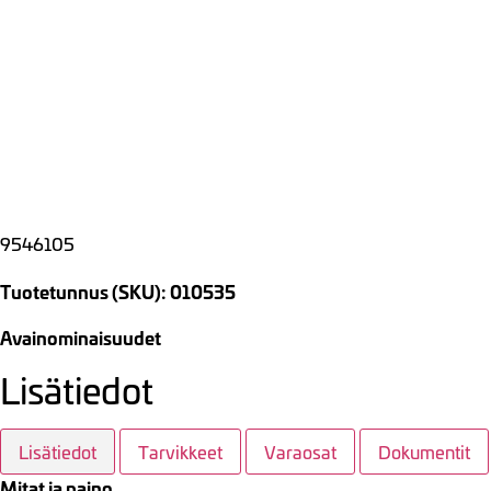
9546105
Tuotetunnus (SKU): 010535
Avainominaisuudet
Lisätiedot
Lisätiedot
Tarvikkeet
Varaosat
Dokumentit
Mitat ja paino