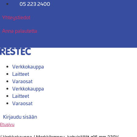
Mene
05 223 2400
sisältöön
Yhteystiedot
Anna palautetta
Verkkokauppa
Laitteet
Varaosat
Verkkokauppa
Laitteet
Varaosat
Kirjaudu sisään
Etusivu
/
Verkkokauppa
/
Merkkilamppu, kahvisäiliöt ø16 mm 230V