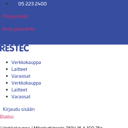
Mene
05 223 2400
sisältöön
Yhteystiedot
Anna palautetta
Verkkokauppa
Laitteet
Varaosat
Verkkokauppa
Laitteet
Varaosat
Kirjaudu sisään
Etusivu
/
Verkkokauppa
/
Mikrokytkinsarja 250V 16 A 1CO 75g