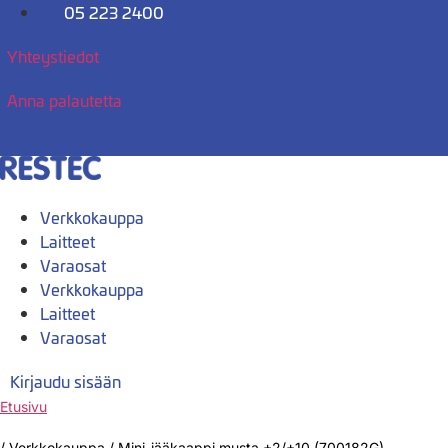
Mene
05 223 2400
sisältöön
Yhteystiedot
Anna palautetta
Verkkokauppa
Laitteet
Varaosat
Verkkokauppa
Laitteet
Varaosat
Kirjaudu sisään
Etusivu
/
Verkkokauppa
/
Mini-jääkaappi musta +2/+10 (700182G)