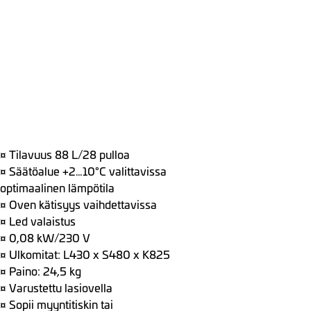
¤ Tilavuus 88 L/28 pulloa
¤ Säätöalue +2…10°C valittavissa
optimaalinen lämpötila
¤ Oven kätisyys vaihdettavissa
¤ Led valaistus
¤ 0,08 kW/230 V
¤ Ulkomitat: L430 x S480 x K825
¤ Paino: 24,5 kg
¤ Varustettu lasiovella
¤ Sopii myyntitiskin tai