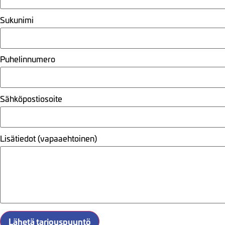
Sukunimi
Puhelinnumero
Sähköpostiosoite
Lisätiedot (vapaaehtoinen)
Lähetä tarjouspyyntö