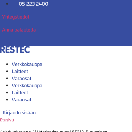
Mene
05 223 2400
sisältöön
Yhteystiedot
Anna palautetta
Verkkokauppa
Laitteet
Varaosat
Verkkokauppa
Laitteet
Varaosat
Kirjaudu sisään
Etusivu
/
Verkkokauppa
/
Mittarisarjan nuppi 85212-R punainen