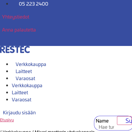
Mene
05 223 2400
sisältöön
Yhteystiedot
Anna palautetta
Verkkokauppa
Laitteet
Varaosat
Verkkokauppa
Laitteet
Varaosat
Kirjaudu sisään
Su
Name
Etusivu
/
Verkkokauppa
/
Mixeri moottorin yhdyskappale