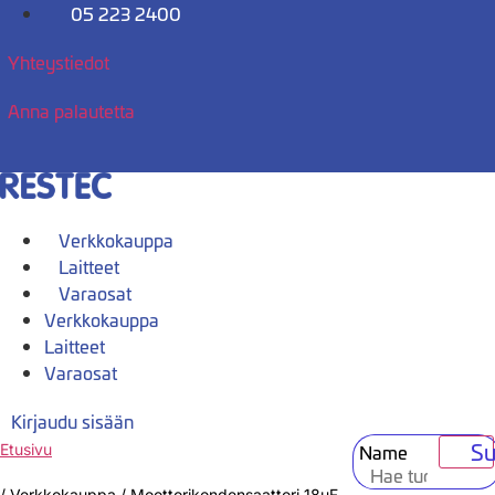
Mene
05 223 2400
sisältöön
Yhteystiedot
Anna palautetta
Verkkokauppa
Laitteet
Varaosat
Verkkokauppa
Laitteet
Varaosat
Kirjaudu sisään
Su
Name
Etusivu
/
Verkkokauppa
/
Moottorikondensaattori 18uF