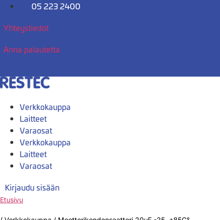
Mene
05 223 2400
sisältöön
Yhteystiedot
Anna palautetta
Verkkokauppa
Laitteet
Varaosat
Verkkokauppa
Laitteet
Varaosat
Kirjaudu sisään
Etusivu
/
Verkkokauppa
/
Moottorikondensaattori 20uF -25..+85C°