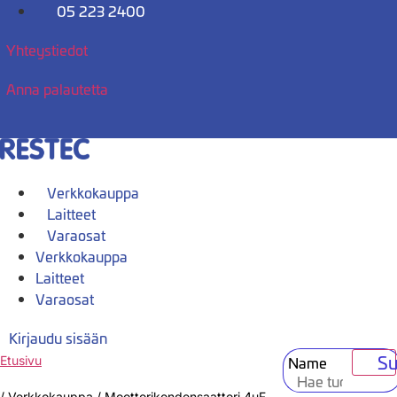
Mene
05 223 2400
sisältöön
Yhteystiedot
Anna palautetta
Verkkokauppa
Laitteet
Varaosat
Verkkokauppa
Laitteet
Varaosat
Kirjaudu sisään
Su
Name
Etusivu
/
Verkkokauppa
/
Moottorikondensaattori 4uF