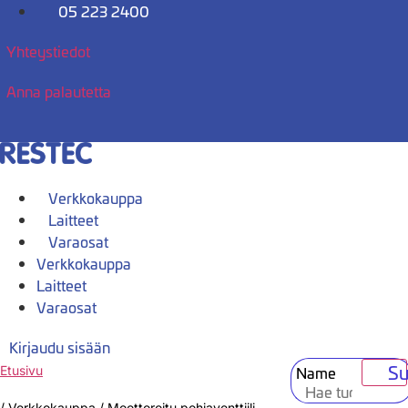
Mene
05 223 2400
sisältöön
Yhteystiedot
Anna palautetta
Verkkokauppa
Laitteet
Varaosat
Verkkokauppa
Laitteet
Varaosat
Kirjaudu sisään
Su
Name
Etusivu
/
Verkkokauppa
/
Moottoroitu pohjaventtiili