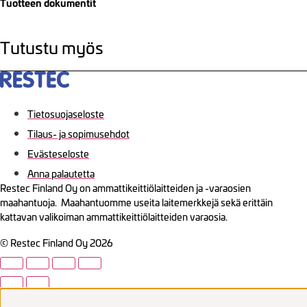
Tuotteen dokumentit
Tutustu myös
Tietosuojaseloste
Tilaus- ja sopimusehdot
Evästeseloste
Anna palautetta
Restec Finland Oy on ammattikeittiölaitteiden ja -varaosien
maahantuoja. Maahantuomme useita laitemerkkejä sekä erittäin
kattavan valikoiman ammattikeittiölaitteiden varaosia.
© Restec Finland Oy 2026