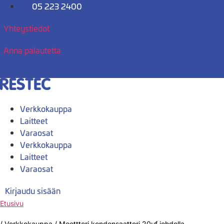
Mene
05 223 2400
sisältöön
Yhteystiedot
Anna palautetta
Verkkokauppa
Laitteet
Varaosat
Verkkokauppa
Laitteet
Varaosat
Kirjaudu sisään
Etusivu
/
Verkkokauppa
/
Mootttori kondensaattori 20uf johdolla