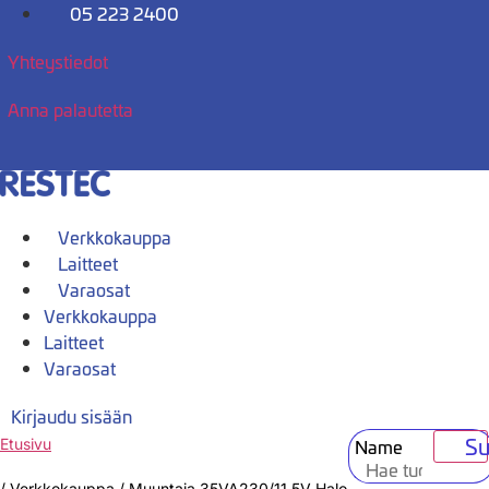
Mene
05 223 2400
sisältöön
Yhteystiedot
Anna palautetta
Verkkokauppa
Laitteet
Varaosat
Verkkokauppa
Laitteet
Varaosat
Kirjaudu sisään
Su
Name
Etusivu
/
Verkkokauppa
/
Muuntaja 35VA230/11,5V Halo.