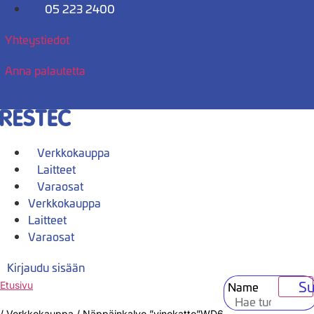
Mene
05 223 2400
sisältöön
Yhteystiedot
Anna palautetta
Verkkokauppa
Laitteet
Varaosat
Verkkokauppa
Laitteet
Varaosat
Kirjaudu sisään
Su
Name
Etusivu
/
Verkkokauppa
/
Näppäinkalvo ”vinokatto”WD6